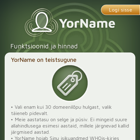
Logi sisse
Funktsioonid ja hinnad
YorName on teistsugune
• Vali enam kui 30 domeenilõpu hulgast, valik
täieneb pidevalt.
• Meie aastatasu on selge ja püsiv. Ei mingeid suure
allahindlusega esimesi aastaid, millele järgnevad kallid
järgmised aastad.
• YorName hoiab Sinu isikuandmed WHOis-kirjes