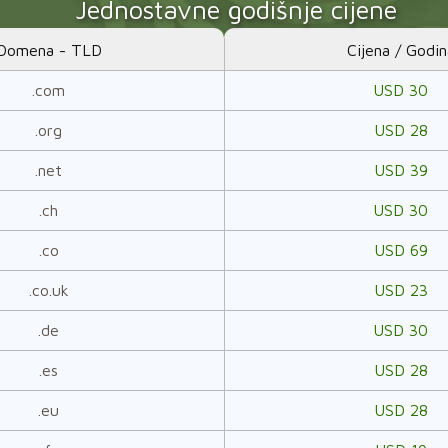
Jednostavne godišnje cijene
Domena - TLD
Cijena / Godin
.com
USD 30
.org
USD 28
.net
USD 39
.ch
USD 30
.co
USD 69
.co.uk
USD 23
.de
USD 30
.es
USD 28
.eu
USD 28