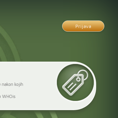
Prijava
 nakon kojih
 u WHOis