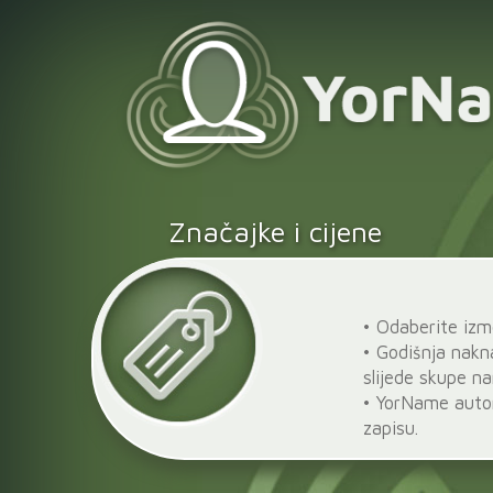
Značajke i cijene
• Odaberite izm
• Godišnja nakn
slijede skupe n
• YorName auto
zapisu.