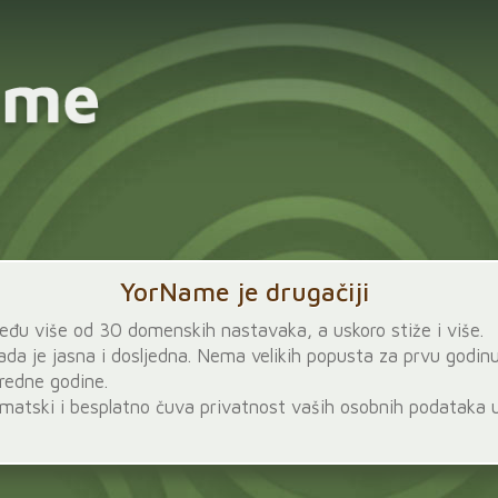
YorName je drugačiji
eđu više od 30 domenskih nastavaka, a uskoro stiže i više.
ada je jasna i dosljedna. Nema velikih popusta za prvu godinu
aredne godine.
matski i besplatno čuva privatnost vaših osobnih podataka