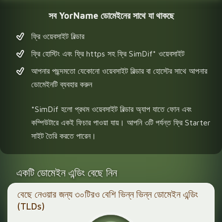
সব YorName ডোমেইনের সাথে যা থাকছে
ফ্রি ওয়েবসাইট বিল্ডার
ফ্রি হোস্টিং এবং ফ্রি https সহ ফ্রি SimDif* ওয়েবসাইট
আপনার পছন্দমতো যেকোনো ওয়েবসাইট বিল্ডার বা হোস্টের সাথে আপনার
ডোমেইনটি ব্যবহার করুন
*SimDif হলো প্রথম ওয়েবসাইট বিল্ডার অ্যাপ যাতে ফোন এবং
কম্পিউটারে একই ফিচার পাওয়া যায়। আপনি ৩টি পর্যন্ত ফ্রি Starter
সাইট তৈরি করতে পারেন।
একটি ডোমেইন এন্ডিং বেছে নিন
বেছে নেওয়ার জন্য ৩০টিরও বেশি ভিন্ন ভিন্ন ডোমেইন এন্ডিং
(TLDs)