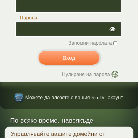
Парола
Запомни паролата
Нулиране на парола
Можете да влезете с вашия SimDif акаунт
По всяко време, навсякъде
Управлявайте вашите домейни от