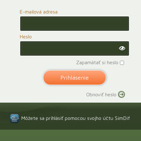
E-mailová adresa
Heslo
Zapamätať si heslo
Obnoviť heslo
Môžete sa prihlásiť pomocou svojho účtu SimDif