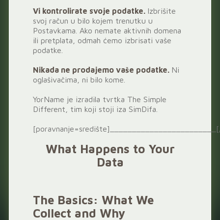
Vi kontrolirate svoje podatke.
Izbrišite
svoj račun u bilo kojem trenutku u
Postavkama. Ako nemate aktivnih domena
ili pretplata, odmah ćemo izbrisati vaše
podatke.
Nikada ne prodajemo vaše podatke.
Ni
oglašivačima, ni bilo kome.
YorName je izradila tvrtka The Simple
Different, tim koji stoji iza SimDifa.
[poravnanje=središte]________________________[/
What Happens to Your
Data
The Basics: What We
Collect and Why